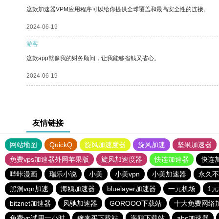
这款加速器VPM应用程序可以给你提供全球覆盖和最高安全性的连接。
2024-06-19
游客
这款app就像我的财务顾问，让我能够省钱又省心。
2024-06-19
友情链接
网站地图
QuickQ
旋风加速度器
旋风加速
坚果加速器
免费vps加速器外网苹果版
旋风加速度器
快连加速器
快连
哔咔漫画
瑞乐小说
小美
小美vpn
小美加速器
永久不
黑洞vqn加速
海鸥加速器
bluelayer加速器
一元机场
1
bitznet加速器
风驰加速器
GOROOO下载站
十大免费网络
免费vp试用一小时
俺来买下载站
海鸥下载站
abc加速器