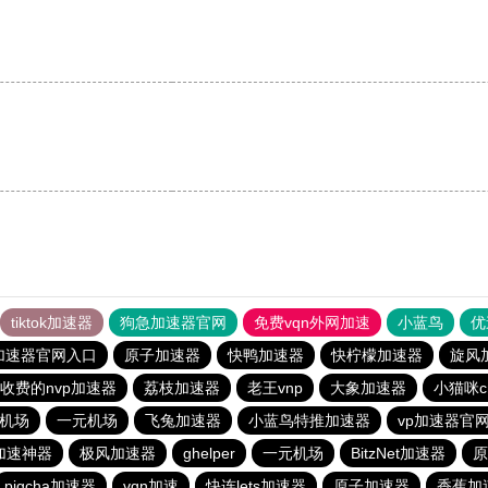
tiktok加速器
狗急加速器官网
免费vqn外网加速
小蓝鸟
优
加速器官网入口
原子加速器
快鸭加速器
快柠檬加速器
旋风
收费的nvp加速器
荔枝加速器
老王vnp
大象加速器
小猫咪c
元机场
一元机场
飞兔加速器
小蓝鸟特推加速器
vp加速器官
加速神器
极风加速器
ghelper
一元机场
BitzNet加速器
原
pigcha加速器
vqn加速
快连lets加速器
原子加速器
香蕉加