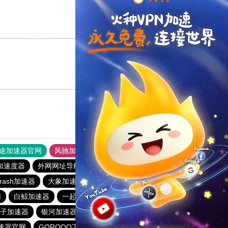
支持
[0]
反对
[0]
支持
[0]
反对
[0]
途加速器官网
风驰加速器
旋风加速器
加速度器
外网网址导航
软件中心
雷霆加速
狂飙加速器
rash加速器
大象加速器
银河加速器官网
CC加速器
网
白鲸加速器
一起扶墙下载站
元链加速器
毛豆加速器
子加速器
银河加速器
免费海外pvn加速器
速器官网
GOROOO下载站
永久免费vqn加速外网