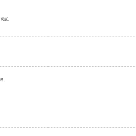
有玩腻。
野。