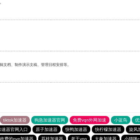
。
编辑文档、制作演示文稿、管理日程安排等。
tiktok加速器
狗急加速器官网
免费vqn外网加速
小蓝鸟
优
加速器官网入口
原子加速器
快鸭加速器
快柠檬加速器
旋风
收费的nvp加速器
荔枝加速器
老王vnp
大象加速器
小猫咪c