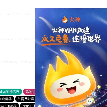
支持
[0]
反对
[0]
支持
[0]
反对
[0]
支持
[0]
反对
[0]
途加速器官网
风驰加速器
旋风加速器
加速度器
外网网址导航
软件中心
雷霆加速
狂飙加速器
rash加速器
大象加速器
银河加速器官网
CC加速器