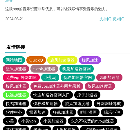
游客
这款app的音乐资源非常优质，可以让我尽情享受音乐的魅力。
2024-06-21
支持
[0]
反对
[0]
友情链接
网站地图
QuickQ
旋风加速度器
旋风加速
坚果加速器
tiktok加速器
狗急加速器官网
免费vqn外网加速
小蓝鸟
优途加速器官网
风驰加速器
旋风加速器
免费vps加速器外网苹果版
旋风加速度器
快连加速器
快连加速器官网入口
原子加速器
快鸭加速器
快柠檬加速器
旋风加速度器
外网网址导航
软件中心
雷霆加速
狂飙加速器
哔咔漫画
瑞乐小说
小美
小美vpn
小美加速器
永久不收费的nvp加速器
荔枝加速器
老王vnp
大象加速器
小猫咪crash加速器