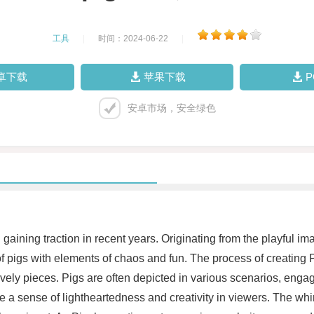
工具
|
时间：2024-06-22
|
卓下载
苹果下载
安卓市场，安全绿色
gaining traction in recent years. Originating from the playful im
 of pigs with elements of chaos and fun. The process of creating
 lively pieces. Pigs are often depicted in various scenarios, engag
ke a sense of lightheartedness and creativity in viewers. The whi