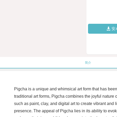
安
简介
Pigcha is a unique and whimsical art form that has been 
traditional art forms, Pigcha combines the joyful nature
such as paint, clay, and digital art to create vibrant and
presence. The appeal of Pigcha lies in its ability to evo