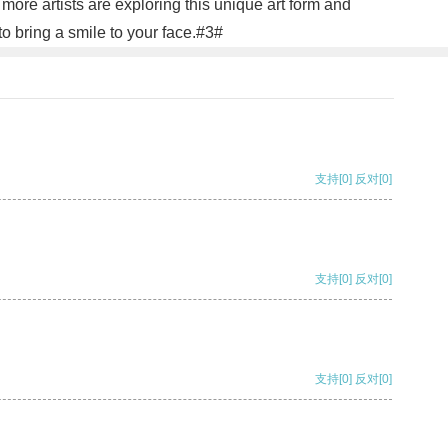
more artists are exploring this unique art form and
to bring a smile to your face.#3#
支持
[0]
反对
[0]
支持
[0]
反对
[0]
支持
[0]
反对
[0]