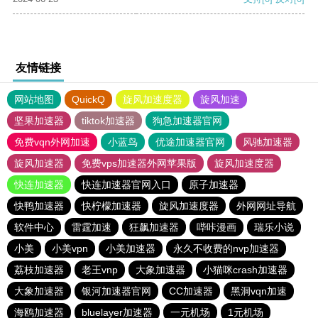
友情链接
网站地图
QuickQ
旋风加速度器
旋风加速
坚果加速器
tiktok加速器
狗急加速器官网
免费vqn外网加速
小蓝鸟
优途加速器官网
风驰加速器
旋风加速器
免费vps加速器外网苹果版
旋风加速度器
快连加速器
快连加速器官网入口
原子加速器
快鸭加速器
快柠檬加速器
旋风加速度器
外网网址导航
软件中心
雷霆加速
狂飙加速器
哔咔漫画
瑞乐小说
小美
小美vpn
小美加速器
永久不收费的nvp加速器
荔枝加速器
老王vnp
大象加速器
小猫咪crash加速器
大象加速器
银河加速器官网
CC加速器
黑洞vqn加速
海鸥加速器
bluelayer加速器
一元机场
1元机场