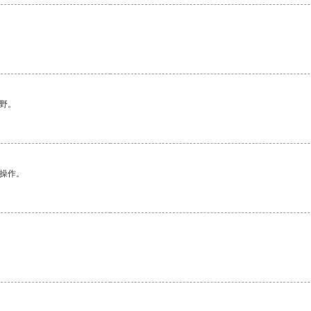
野。
悉操作。