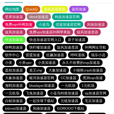
网站地图
QuickQ
旋风加速度器
旋风加速
坚果加速器
tiktok加速器
狗急加速器官网
免费vqn外网加速
小蓝鸟
优途加速器官网
风驰加速器
旋风加速器
免费vps加速器外网苹果版
旋风加速度器
快连加速器
快连加速器官网入口
原子加速器
快鸭加速器
快柠檬加速器
旋风加速度器
外网网址导航
软件中心
雷霆加速
狂飙加速器
哔咔漫画
瑞乐小说
小美
小美vpn
小美加速器
永久不收费的nvp加速器
荔枝加速器
老王vnp
大象加速器
小猫咪crash加速器
大象加速器
银河加速器官网
CC加速器
黑洞vqn加速
海鸥加速器
bluelayer加速器
一元机场
1元机场
一元机场
飞兔加速器
小蓝鸟特推加速器
vp加速器官网
白鲸加速器
一起扶墙下载站
元链加速器
毛豆加速器
bitznet加速器
风驰加速器
GOROOO下载站