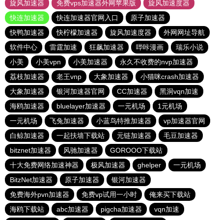
旋风加速器
免费vps加速器外网苹果版
旋风加速度器
快连加速器
快连加速器官网入口
原子加速器
快鸭加速器
快柠檬加速器
旋风加速度器
外网网址导航
软件中心
雷霆加速
狂飙加速器
哔咔漫画
瑞乐小说
小美
小美vpn
小美加速器
永久不收费的nvp加速器
荔枝加速器
老王vnp
大象加速器
小猫咪crash加速器
大象加速器
银河加速器官网
CC加速器
黑洞vqn加速
海鸥加速器
bluelayer加速器
一元机场
1元机场
一元机场
飞兔加速器
小蓝鸟特推加速器
vp加速器官网
白鲸加速器
一起扶墙下载站
元链加速器
毛豆加速器
bitznet加速器
风驰加速器
GOROOO下载站
十大免费网络加速神器
极风加速器
ghelper
一元机场
BitzNet加速器
原子加速器
银河加速器
免费海外pvn加速器
免费vp试用一小时
俺来买下载站
海鸥下载站
abc加速器
pigcha加速器
vqn加速