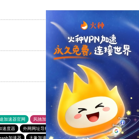
支持
[0]
反对
[0]
支持
[0]
反对
[0]
支持
[0]
反对
[0]
途加速器官网
风驰加速器
旋风加速器
加速度器
外网网址导航
软件中心
雷霆加速
狂飙加速器
rash加速器
大象加速器
银河加速器官网
CC加速器