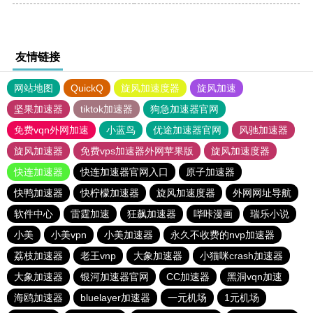
友情链接
网站地图
QuickQ
旋风加速度器
旋风加速
坚果加速器
tiktok加速器
狗急加速器官网
免费vqn外网加速
小蓝鸟
优途加速器官网
风驰加速器
旋风加速器
免费vps加速器外网苹果版
旋风加速度器
快连加速器
快连加速器官网入口
原子加速器
快鸭加速器
快柠檬加速器
旋风加速度器
外网网址导航
软件中心
雷霆加速
狂飙加速器
哔咔漫画
瑞乐小说
小美
小美vpn
小美加速器
永久不收费的nvp加速器
荔枝加速器
老王vnp
大象加速器
小猫咪crash加速器
大象加速器
银河加速器官网
CC加速器
黑洞vqn加速
海鸥加速器
bluelayer加速器
一元机场
1元机场