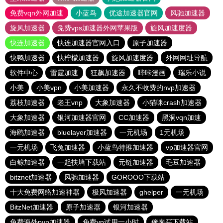
免费vqn外网加速
小蓝鸟
优途加速器官网
风驰加速器
旋风加速器
免费vps加速器外网苹果版
旋风加速度器
快连加速器
快连加速器官网入口
原子加速器
快鸭加速器
快柠檬加速器
旋风加速度器
外网网址导航
软件中心
雷霆加速
狂飙加速器
哔咔漫画
瑞乐小说
小美
小美vpn
小美加速器
永久不收费的nvp加速器
荔枝加速器
老王vnp
大象加速器
小猫咪crash加速器
大象加速器
银河加速器官网
CC加速器
黑洞vqn加速
海鸥加速器
bluelayer加速器
一元机场
1元机场
一元机场
飞兔加速器
小蓝鸟特推加速器
vp加速器官网
白鲸加速器
一起扶墙下载站
元链加速器
毛豆加速器
bitznet加速器
风驰加速器
GOROOO下载站
十大免费网络加速神器
极风加速器
ghelper
一元机场
BitzNet加速器
原子加速器
银河加速器
免费海外pvn加速器
免费vp试用一小时
俺来买下载站