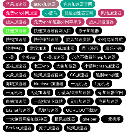
坚果加速器
tiktok加速器
狗急加速器官网
免费vqn外网加速
小蓝鸟
优途加速器官网
风驰加速器
旋风加速器
免费vps加速器外网苹果版
旋风加速度器
快连加速器
快连加速器官网入口
原子加速器
快鸭加速器
快柠檬加速器
旋风加速度器
外网网址导航
软件中心
雷霆加速
狂飙加速器
哔咔漫画
瑞乐小说
小美
小美vpn
小美加速器
永久不收费的nvp加速器
荔枝加速器
老王vnp
大象加速器
小猫咪crash加速器
大象加速器
银河加速器官网
CC加速器
黑洞vqn加速
海鸥加速器
bluelayer加速器
一元机场
1元机场
一元机场
飞兔加速器
小蓝鸟特推加速器
vp加速器官网
白鲸加速器
一起扶墙下载站
元链加速器
毛豆加速器
bitznet加速器
风驰加速器
GOROOO下载站
十大免费网络加速神器
极风加速器
ghelper
一元机场
BitzNet加速器
原子加速器
银河加速器