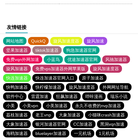
友情链接
网站地图
QuickQ
旋风加速度器
旋风加速
坚果加速器
tiktok加速器
狗急加速器官网
免费vqn外网加速
小蓝鸟
优途加速器官网
风驰加速器
旋风加速器
免费vps加速器外网苹果版
旋风加速度器
快连加速器
快连加速器官网入口
原子加速器
快鸭加速器
快柠檬加速器
旋风加速度器
外网网址导航
软件中心
雷霆加速
狂飙加速器
哔咔漫画
瑞乐小说
小美
小美vpn
小美加速器
永久不收费的nvp加速器
荔枝加速器
老王vnp
大象加速器
小猫咪crash加速器
大象加速器
银河加速器官网
CC加速器
黑洞vqn加速
海鸥加速器
bluelayer加速器
一元机场
1元机场