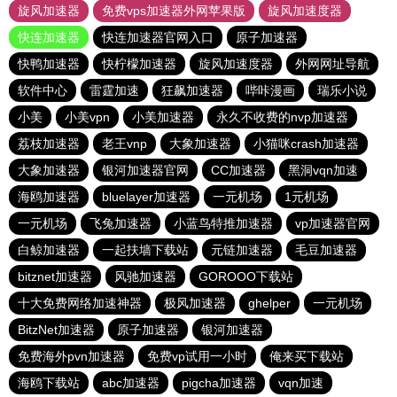
旋风加速器
免费vps加速器外网苹果版
旋风加速度器
快连加速器
快连加速器官网入口
原子加速器
快鸭加速器
快柠檬加速器
旋风加速度器
外网网址导航
软件中心
雷霆加速
狂飙加速器
哔咔漫画
瑞乐小说
小美
小美vpn
小美加速器
永久不收费的nvp加速器
荔枝加速器
老王vnp
大象加速器
小猫咪crash加速器
大象加速器
银河加速器官网
CC加速器
黑洞vqn加速
海鸥加速器
bluelayer加速器
一元机场
1元机场
一元机场
飞兔加速器
小蓝鸟特推加速器
vp加速器官网
白鲸加速器
一起扶墙下载站
元链加速器
毛豆加速器
bitznet加速器
风驰加速器
GOROOO下载站
十大免费网络加速神器
极风加速器
ghelper
一元机场
BitzNet加速器
原子加速器
银河加速器
免费海外pvn加速器
免费vp试用一小时
俺来买下载站
海鸥下载站
abc加速器
pigcha加速器
vqn加速