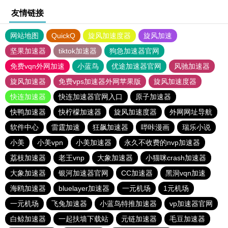
友情链接
网站地图
QuickQ
旋风加速度器
旋风加速
坚果加速器
tiktok加速器
狗急加速器官网
免费vqn外网加速
小蓝鸟
优途加速器官网
风驰加速器
旋风加速器
免费vps加速器外网苹果版
旋风加速度器
快连加速器
快连加速器官网入口
原子加速器
快鸭加速器
快柠檬加速器
旋风加速度器
外网网址导航
软件中心
雷霆加速
狂飙加速器
哔咔漫画
瑞乐小说
小美
小美vpn
小美加速器
永久不收费的nvp加速器
荔枝加速器
老王vnp
大象加速器
小猫咪crash加速器
大象加速器
银河加速器官网
CC加速器
黑洞vqn加速
海鸥加速器
bluelayer加速器
一元机场
1元机场
一元机场
飞兔加速器
小蓝鸟特推加速器
vp加速器官网
白鲸加速器
一起扶墙下载站
元链加速器
毛豆加速器