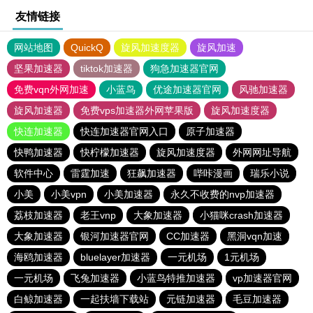
友情链接
网站地图
QuickQ
旋风加速度器
旋风加速
坚果加速器
tiktok加速器
狗急加速器官网
免费vqn外网加速
小蓝鸟
优途加速器官网
风驰加速器
旋风加速器
免费vps加速器外网苹果版
旋风加速度器
快连加速器
快连加速器官网入口
原子加速器
快鸭加速器
快柠檬加速器
旋风加速度器
外网网址导航
软件中心
雷霆加速
狂飙加速器
哔咔漫画
瑞乐小说
小美
小美vpn
小美加速器
永久不收费的nvp加速器
荔枝加速器
老王vnp
大象加速器
小猫咪crash加速器
大象加速器
银河加速器官网
CC加速器
黑洞vqn加速
海鸥加速器
bluelayer加速器
一元机场
1元机场
一元机场
飞兔加速器
小蓝鸟特推加速器
vp加速器官网
白鲸加速器
一起扶墙下载站
元链加速器
毛豆加速器