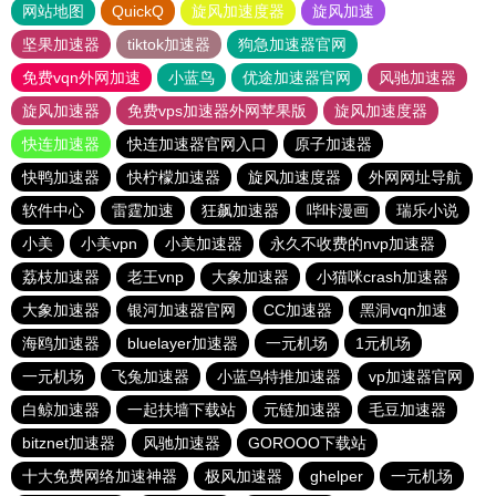
网站地图
QuickQ
旋风加速度器
旋风加速
坚果加速器
tiktok加速器
狗急加速器官网
免费vqn外网加速
小蓝鸟
优途加速器官网
风驰加速器
旋风加速器
免费vps加速器外网苹果版
旋风加速度器
快连加速器
快连加速器官网入口
原子加速器
快鸭加速器
快柠檬加速器
旋风加速度器
外网网址导航
软件中心
雷霆加速
狂飙加速器
哔咔漫画
瑞乐小说
小美
小美vpn
小美加速器
永久不收费的nvp加速器
荔枝加速器
老王vnp
大象加速器
小猫咪crash加速器
大象加速器
银河加速器官网
CC加速器
黑洞vqn加速
海鸥加速器
bluelayer加速器
一元机场
1元机场
一元机场
飞兔加速器
小蓝鸟特推加速器
vp加速器官网
白鲸加速器
一起扶墙下载站
元链加速器
毛豆加速器
bitznet加速器
风驰加速器
GOROOO下载站
十大免费网络加速神器
极风加速器
ghelper
一元机场