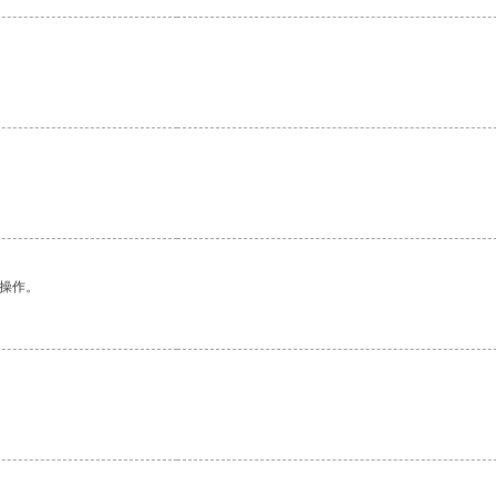
。
悉操作。