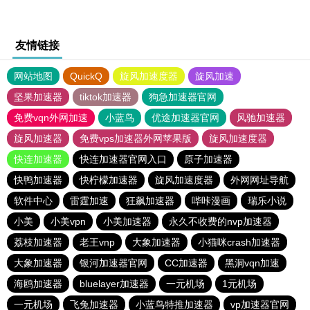
友情链接
网站地图
QuickQ
旋风加速度器
旋风加速
坚果加速器
tiktok加速器
狗急加速器官网
免费vqn外网加速
小蓝鸟
优途加速器官网
风驰加速器
旋风加速器
免费vps加速器外网苹果版
旋风加速度器
快连加速器
快连加速器官网入口
原子加速器
快鸭加速器
快柠檬加速器
旋风加速度器
外网网址导航
软件中心
雷霆加速
狂飙加速器
哔咔漫画
瑞乐小说
小美
小美vpn
小美加速器
永久不收费的nvp加速器
荔枝加速器
老王vnp
大象加速器
小猫咪crash加速器
大象加速器
银河加速器官网
CC加速器
黑洞vqn加速
海鸥加速器
bluelayer加速器
一元机场
1元机场
一元机场
飞兔加速器
小蓝鸟特推加速器
vp加速器官网