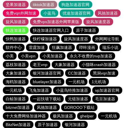
坚果加速器
tiktok加速器
狗急加速器官网
免费vqn外网加速
小蓝鸟
优途加速器官网
风驰加速器
旋风加速器
免费vps加速器外网苹果版
旋风加速度器
快连加速器
快连加速器官网入口
原子加速器
快鸭加速器
快柠檬加速器
旋风加速度器
外网网址导航
软件中心
雷霆加速
狂飙加速器
哔咔漫画
瑞乐小说
小美
小美vpn
小美加速器
永久不收费的nvp加速器
荔枝加速器
老王vnp
大象加速器
小猫咪crash加速器
大象加速器
银河加速器官网
CC加速器
黑洞vqn加速
海鸥加速器
bluelayer加速器
一元机场
1元机场
一元机场
飞兔加速器
小蓝鸟特推加速器
vp加速器官网
白鲸加速器
一起扶墙下载站
元链加速器
毛豆加速器
bitznet加速器
风驰加速器
GOROOO下载站
十大免费网络加速神器
极风加速器
ghelper
一元机场
BitzNet加速器
原子加速器
银河加速器