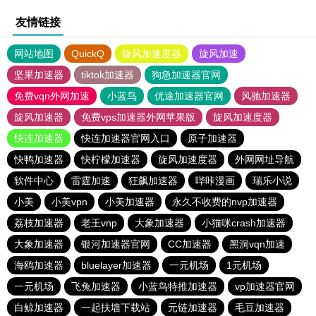
友情链接
网站地图
QuickQ
旋风加速度器
旋风加速
坚果加速器
tiktok加速器
狗急加速器官网
免费vqn外网加速
小蓝鸟
优途加速器官网
风驰加速器
旋风加速器
免费vps加速器外网苹果版
旋风加速度器
快连加速器
快连加速器官网入口
原子加速器
快鸭加速器
快柠檬加速器
旋风加速度器
外网网址导航
软件中心
雷霆加速
狂飙加速器
哔咔漫画
瑞乐小说
小美
小美vpn
小美加速器
永久不收费的nvp加速器
荔枝加速器
老王vnp
大象加速器
小猫咪crash加速器
大象加速器
银河加速器官网
CC加速器
黑洞vqn加速
海鸥加速器
bluelayer加速器
一元机场
1元机场
一元机场
飞兔加速器
小蓝鸟特推加速器
vp加速器官网
白鲸加速器
一起扶墙下载站
元链加速器
毛豆加速器