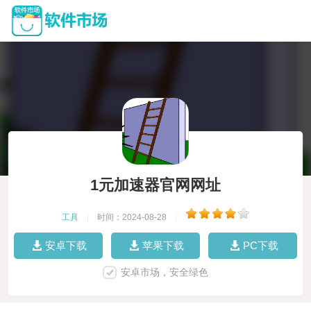
1元加速器官网网址
工具
|
时间：2024-08-28
|
安卓下载
苹果下载
PC下载
安卓市场，安全绿色