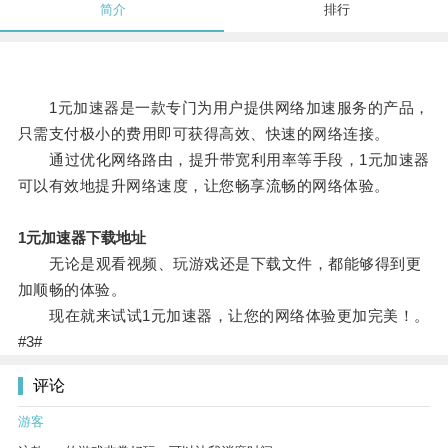
简介
排行
1元加速器是一款专门为用户提供网络加速服务的产品，
只需支付极小的费用即可获得高效、快速的网络连接。
通过优化网络路由，提升带宽利用率等手段，1元加速器
可以有效地提升网络速度，让您畅享流畅的网络体验。
1元加速器下载地址
无论是观看视频、玩游戏还是下载文件，都能够得到更
加顺畅的体验。
现在就来试试1元加速器，让您的网络体验更加完美！。
#3#
评论
游客