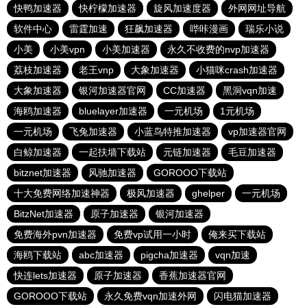
快鸭加速器
快柠檬加速器
旋风加速度器
外网网址导航
软件中心
雷霆加速
狂飙加速器
哔咔漫画
瑞乐小说
小美
小美vpn
小美加速器
永久不收费的nvp加速器
荔枝加速器
老王vnp
大象加速器
小猫咪crash加速器
大象加速器
银河加速器官网
CC加速器
黑洞vqn加速
海鸥加速器
bluelayer加速器
一元机场
1元机场
一元机场
飞兔加速器
小蓝鸟特推加速器
vp加速器官网
白鲸加速器
一起扶墙下载站
元链加速器
毛豆加速器
bitznet加速器
风驰加速器
GOROOO下载站
十大免费网络加速神器
极风加速器
ghelper
一元机场
BitzNet加速器
原子加速器
银河加速器
免费海外pvn加速器
免费vp试用一小时
俺来买下载站
海鸥下载站
abc加速器
pigcha加速器
vqn加速
快连lets加速器
原子加速器
香蕉加速器官网
GOROOO下载站
永久免费vqn加速外网
闪电猫加速器