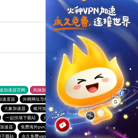
支持
[0]
反对
[0]
支持
[0]
反对
[0]
途加速器官网
风驰加速器
旋风加速器
加速度器
外网网址导航
软件中心
雷霆加速
狂飙加速器
大象加速器
银河加速器官网
CC加速器
黑洞vqn加速
一起扶墙下载站
元链加速器
毛豆加速器
bitznet加速器
加速器
免费海外pvn加速器
免费vp试用一小时
O下载站
永久免费vqn加速外网
闪电猫加速器