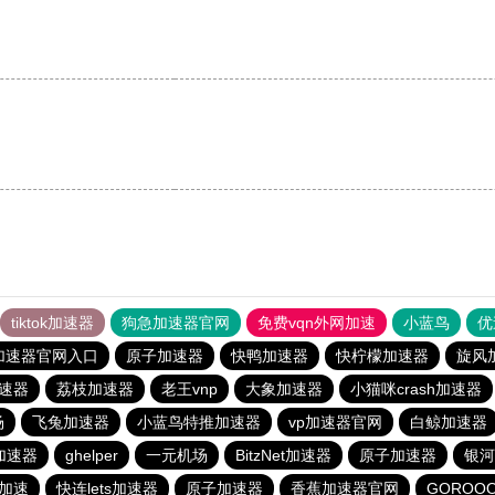
tiktok加速器
狗急加速器官网
免费vqn外网加速
小蓝鸟
优
加速器官网入口
原子加速器
快鸭加速器
快柠檬加速器
旋风
加速器
荔枝加速器
老王vnp
大象加速器
小猫咪crash加速器
场
飞兔加速器
小蓝鸟特推加速器
vp加速器官网
白鲸加速器
加速器
ghelper
一元机场
BitzNet加速器
原子加速器
银河
n加速
快连lets加速器
原子加速器
香蕉加速器官网
GOROO