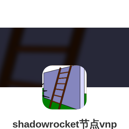
shadowrocket节点vnp