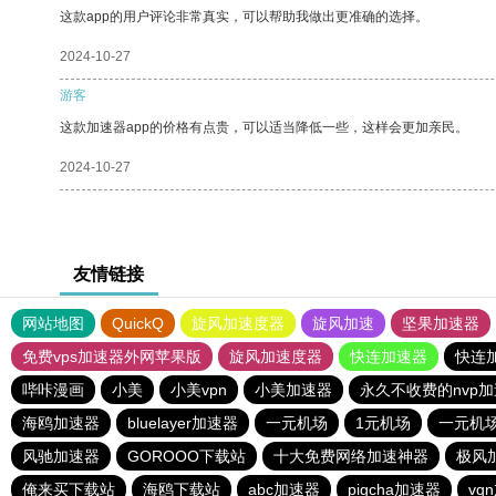
这款app的用户评论非常真实，可以帮助我做出更准确的选择。
2024-10-27
游客
这款加速器app的价格有点贵，可以适当降低一些，这样会更加亲民。
2024-10-27
友情链接
网站地图
QuickQ
旋风加速度器
旋风加速
坚果加速器
免费vps加速器外网苹果版
旋风加速度器
快连加速器
快连
哔咔漫画
小美
小美vpn
小美加速器
永久不收费的nvp
海鸥加速器
bluelayer加速器
一元机场
1元机场
一元机
风驰加速器
GOROOO下载站
十大免费网络加速神器
极风
俺来买下载站
海鸥下载站
abc加速器
pigcha加速器
vq