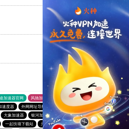
支持
[0]
反对
[0]
支持
[0]
反对
[0]
途加速器官网
风驰加速器
旋风加速器
加速度器
外网网址导航
软件中心
雷霆加速
狂飙加速器
大象加速器
银河加速器官网
CC加速器
黑洞vqn加速
一起扶墙下载站
元链加速器
毛豆加速器
bitznet加速器