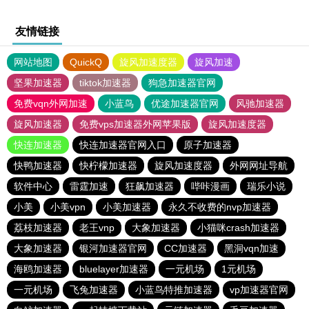
友情链接
网站地图
QuickQ
旋风加速度器
旋风加速
坚果加速器
tiktok加速器
狗急加速器官网
免费vqn外网加速
小蓝鸟
优途加速器官网
风驰加速器
旋风加速器
免费vps加速器外网苹果版
旋风加速度器
快连加速器
快连加速器官网入口
原子加速器
快鸭加速器
快柠檬加速器
旋风加速度器
外网网址导航
软件中心
雷霆加速
狂飙加速器
哔咔漫画
瑞乐小说
小美
小美vpn
小美加速器
永久不收费的nvp加速器
荔枝加速器
老王vnp
大象加速器
小猫咪crash加速器
大象加速器
银河加速器官网
CC加速器
黑洞vqn加速
海鸥加速器
bluelayer加速器
一元机场
1元机场
一元机场
飞兔加速器
小蓝鸟特推加速器
vp加速器官网