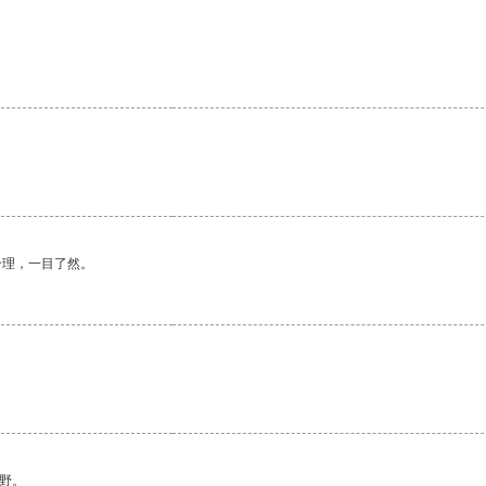
合理，一目了然。
野。