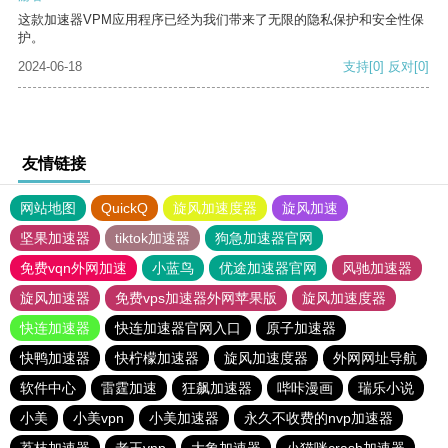
这款加速器VPM应用程序已经为我们带来了无限的隐私保护和安全性保
护。
2024-06-18
支持
[0]
反对
[0]
友情链接
网站地图
QuickQ
旋风加速度器
旋风加速
坚果加速器
tiktok加速器
狗急加速器官网
免费vqn外网加速
小蓝鸟
优途加速器官网
风驰加速器
旋风加速器
免费vps加速器外网苹果版
旋风加速度器
快连加速器
快连加速器官网入口
原子加速器
快鸭加速器
快柠檬加速器
旋风加速度器
外网网址导航
软件中心
雷霆加速
狂飙加速器
哔咔漫画
瑞乐小说
小美
小美vpn
小美加速器
永久不收费的nvp加速器