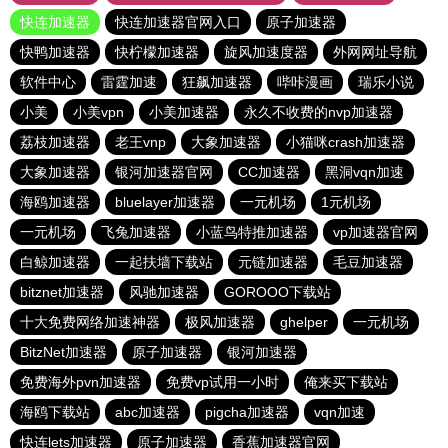
快连加速器
快连加速器官网入口
原子加速器
快鸭加速器
快柠檬加速器
旋风加速度器
外网网址导航
软件中心
雷霆加速
狂飙加速器
哔咔漫画
瑞乐小说
小美
小美vpn
小美加速器
永久不收费的nvp加速器
荔枝加速器
老王vnp
大象加速器
小猫咪crash加速器
大象加速器
银河加速器官网
CC加速器
黑洞vqn加速
海鸥加速器
bluelayer加速器
一元机场
1元机场
一元机场
飞兔加速器
小蓝鸟特推加速器
vp加速器官网
白鲸加速器
一起扶墙下载站
元链加速器
毛豆加速器
bitznet加速器
风驰加速器
GOROOO下载站
十大免费网络加速神器
极风加速器
ghelper
一元机场
BitzNet加速器
原子加速器
银河加速器
免费海外pvn加速器
免费vp试用一小时
俺来买下载站
海鸥下载站
abc加速器
pigcha加速器
vqn加速
快连lets加速器
原子加速器
香蕉加速器官网