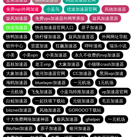
坚果加速器
tiktok加速器
狗急加速器官网
免费vqn外网加速
小蓝鸟
优途加速器官网
风驰加速器
旋风加速器
免费vps加速器外网苹果版
旋风加速度器
快连加速器
快连加速器官网入口
原子加速器
快鸭加速器
快柠檬加速器
旋风加速度器
外网网址导航
软件中心
雷霆加速
狂飙加速器
哔咔漫画
瑞乐小说
小美
小美vpn
小美加速器
永久不收费的nvp加速器
荔枝加速器
老王vnp
大象加速器
小猫咪crash加速器
大象加速器
银河加速器官网
CC加速器
黑洞vqn加速
海鸥加速器
bluelayer加速器
一元机场
1元机场
一元机场
飞兔加速器
小蓝鸟特推加速器
vp加速器官网
白鲸加速器
一起扶墙下载站
元链加速器
毛豆加速器
bitznet加速器
风驰加速器
GOROOO下载站
十大免费网络加速神器
极风加速器
ghelper
一元机场
BitzNet加速器
原子加速器
银河加速器