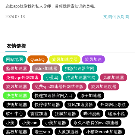
这款app就像我的私人导师，带领我探索知识的奥秘。
2024-07-13
支持
[0]
反对
[0]
友情链接
网站地图
QuickQ
旋风加速度器
旋风加速
坚果加速器
tiktok加速器
狗急加速器官网
免费vqn外网加速
小蓝鸟
优途加速器官网
风驰加速器
旋风加速器
免费vps加速器外网苹果版
旋风加速度器
快连加速器
快连加速器官网入口
原子加速器
快鸭加速器
快柠檬加速器
旋风加速度器
外网网址导航
软件中心
雷霆加速
狂飙加速器
哔咔漫画
瑞乐小说
小美
小美vpn
小美加速器
永久不收费的nvp加速器
荔枝加速器
老王vnp
大象加速器
小猫咪crash加速器