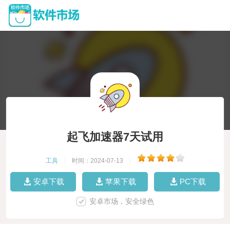
起飞加速器7天试用
工具
|
时间：2024-07-13
|
安卓下载
苹果下载
PC下载
安卓市场，安全绿色