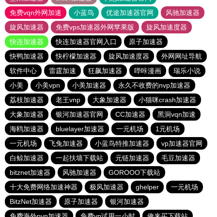
免费vqn外网加速
小蓝鸟
优途加速器官网
风驰加速器
旋风加速器
免费vps加速器外网苹果版
旋风加速度器
快连加速器
快连加速器官网入口
原子加速器
快鸭加速器
快柠檬加速器
旋风加速度器
外网网址导航
软件中心
雷霆加速
狂飙加速器
哔咔漫画
瑞乐小说
小美
小美vpn
小美加速器
永久不收费的nvp加速器
荔枝加速器
老王vnp
大象加速器
小猫咪crash加速器
大象加速器
银河加速器官网
CC加速器
黑洞vqn加速
海鸥加速器
bluelayer加速器
一元机场
1元机场
一元机场
飞兔加速器
小蓝鸟特推加速器
vp加速器官网
白鲸加速器
一起扶墙下载站
元链加速器
毛豆加速器
bitznet加速器
风驰加速器
GOROOO下载站
十大免费网络加速神器
极风加速器
ghelper
一元机场
BitzNet加速器
原子加速器
银河加速器
免费海外pvn加速器
免费vp试用一小时
俺来买下载站