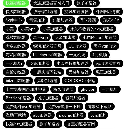
快连加速器
快连加速器官网入口
原子加速器
快鸭加速器
快柠檬加速器
旋风加速度器
外网网址导航
软件中心
雷霆加速
狂飙加速器
哔咔漫画
瑞乐小说
小美
小美vpn
小美加速器
永久不收费的nvp加速器
荔枝加速器
老王vnp
大象加速器
小猫咪crash加速器
大象加速器
银河加速器官网
CC加速器
黑洞vqn加速
海鸥加速器
bluelayer加速器
一元机场
1元机场
一元机场
飞兔加速器
小蓝鸟特推加速器
vp加速器官网
白鲸加速器
一起扶墙下载站
元链加速器
毛豆加速器
bitznet加速器
风驰加速器
GOROOO下载站
十大免费网络加速神器
极风加速器
ghelper
一元机场
BitzNet加速器
原子加速器
银河加速器
免费海外pvn加速器
免费vp试用一小时
俺来买下载站
海鸥下载站
abc加速器
pigcha加速器
vqn加速
快连lets加速器
原子加速器
香蕉加速器官网