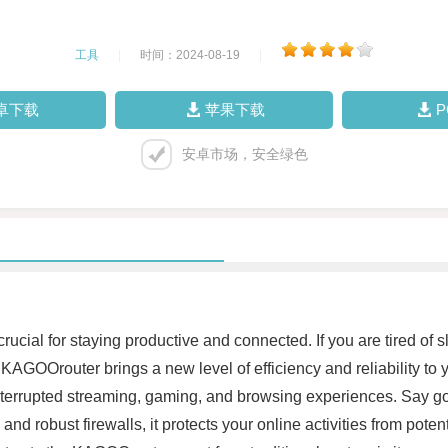
工具
|
时间：2024-08-19
|
卓下载
苹果下载
安卓市场，安全绿色
 crucial for staying productive and connected. If you are tired of
GOOrouter brings a new level of efficiency and reliability to y
nterrupted streaming, gaming, and browsing experiences. Say goo
 and robust firewalls, it protects your online activities from pot