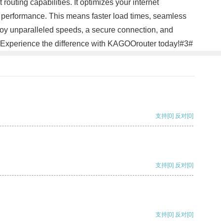
routing capabilities. It optimizes your internet
rk performance. This means faster load times, seamless
oy unparalleled speeds, a secure connection, and
. Experience the difference with KAGOOrouter today!#3#
支持
[0]
反对
[0]
支持
[0]
反对
[0]
支持
[0]
反对
[0]