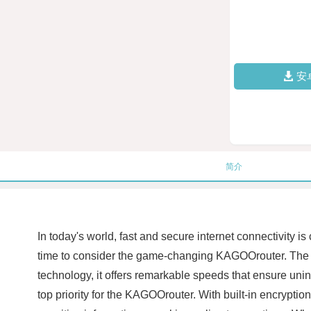
安
简介
In today's world, fast and secure internet connectivity is
time to consider the game-changing KAGOOrouter. The KA
technology, it offers remarkable speeds that ensure uni
top priority for the KAGOOrouter. With built-in encryption