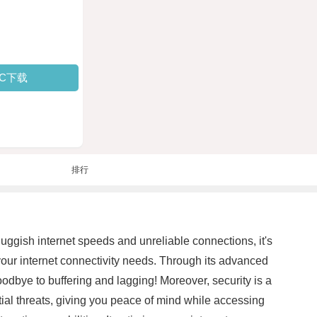
PC下载
排行
 sluggish internet speeds and unreliable connections, it's
our internet connectivity needs. Through its advanced
dbye to buffering and lagging! Moreover, security is a
ential threats, giving you peace of mind while accessing